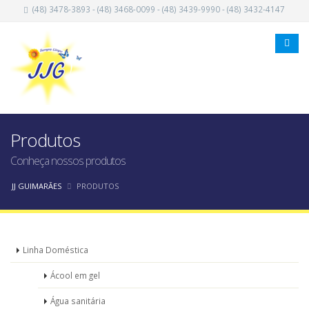
(48) 3478-3893 - (48) 3468-0099 - (48) 3439-9990 - (48) 3432-4147
Produtos
Conheça nossos produtos
JJ GUIMARÃES
PRODUTOS
Linha Doméstica
Ácool em gel
Água sanitária