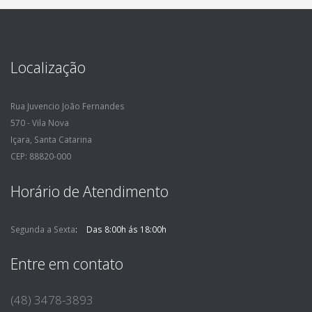
Localização
Rua Juvencio João Fernandes
570 - Vila Nova
Içara, Santa Catarina
CEP: 88820-000
Horário de Atendimento
Segunda a Sexta
Das 8:00h ás 18:00h
Entre em contato
(48) 3478-3893