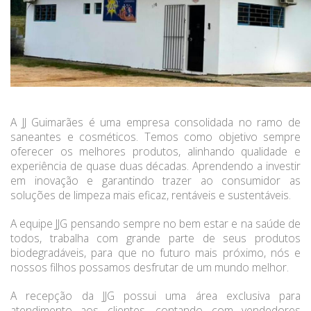
A JJ Guimarães é uma empresa consolidada no ramo de
saneantes e cosméticos. Temos como objetivo sempre
oferecer os melhores produtos, alinhando qualidade e
experiência de quase duas décadas. Aprendendo a investir
em inovação e garantindo trazer ao consumidor as
soluções de limpeza mais eficaz, rentáveis e sustentáveis.
A equipe JJG pensando sempre no bem estar e na saúde de
todos, trabalha com grande parte de seus produtos
biodegradáveis, para que no futuro mais próximo, nós e
nossos filhos possamos desfrutar de um mundo melhor.
A recepção da JJG possui uma área exclusiva para
atendimento aos clientes, contando com vendedores