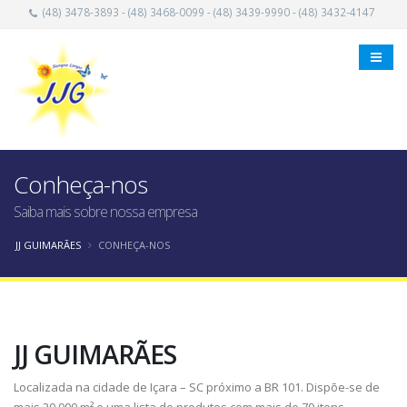
(48) 3478-3893 - (48) 3468-0099 - (48) 3439-9990 - (48) 3432-4147
Conheça-nos
Saiba mais sobre nossa empresa
JJ GUIMARÃES
CONHEÇA-NOS
JJ GUIMARÃES
Localizada na cidade de Içara – SC próximo a BR 101. Dispõe-se de