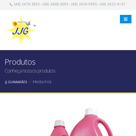
(48) 3478-3893 - (48) 3468-0099 - (48) 3439-9990 - (48) 3432-4147
Produtos
Conheça nossos produtos
JJ GUIMARÃES
PRODUTOS